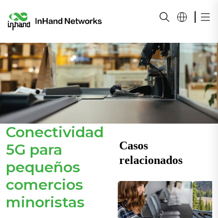
Conectividad
Casos
5G para
relacionados
pequeños
comercios
minoristas