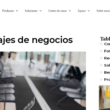
Productos
Soluciones
Centro de casos
Apoyo
Sobre noso
ajes de negocios
Tabl
Co
Fo
Req
So
Be
Pr