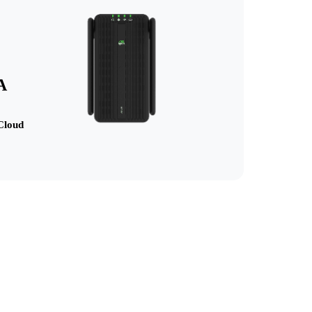
A
nCloud