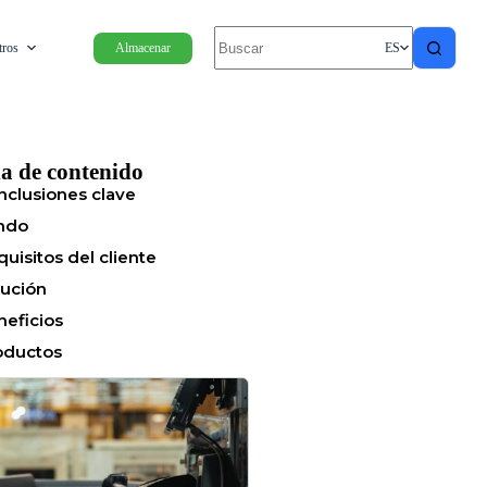
tros
Almacenar
ES
a de contenido
nclusiones clave
ndo
uisitos del cliente
lución
neficios
oductos