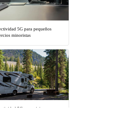
ctividad 5G para pequeños
rcios minoristas
ctividad 5G para viajes en
caravana