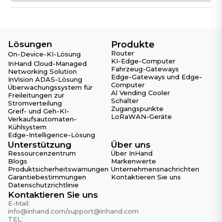
Lösungen
Produkte
Router
On-Device-KI-Lösung
KI-Edge-Computer
InHand Cloud-Managed
Fahrzeug-Gateways
Networking Solution
Edge-Gateways und Edge-
InVision ADAS-Lösung
Computer
Überwachungssystem für
Al Vending Cooler
Freileitungen zur
Schalter
Stromverteilung
Zugangspunkte
Greif- und Geh-KI-
LoRaWAN-Geräte
Verkaufsautomaten-
Kühlsystem
Edge-Intelligence-Lösung
Unterstützung
Über uns
Ressourcenzentrum
Über InHand
Blogs
Markenwerte
Produktsicherheitswarnungen
Unternehmensnachrichten
Garantiebestimmungen
Kontaktieren Sie uns
Datenschutzrichtlinie
Kontaktieren Sie uns
E-Mail:
info@inhand.com
/
support@inhand.com
TEL: