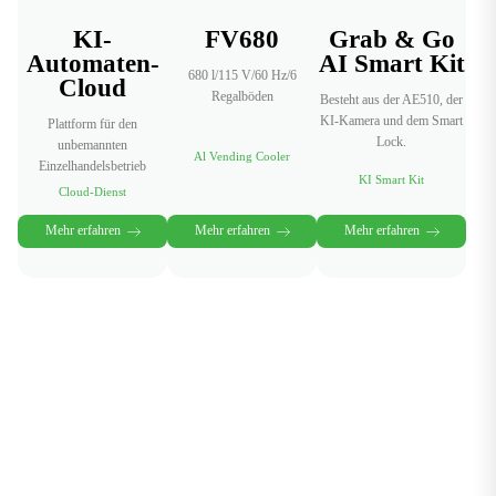
KI-
FV680
Grab & Go
Automaten-
AI Smart Kit
680 l/115 V/60 Hz/6
Cloud
Regalböden
Besteht aus der AE510, der
KI-Kamera und dem Smart
Plattform für den
Lock.
unbemannten
Al Vending Cooler
Einzelhandelsbetrieb
KI Smart Kit
Cloud-Dienst
Mehr erfahren
Mehr erfahren
Mehr erfahren