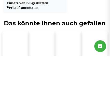
Einsatz von KI-gestützten
Verkaufsautomaten
Das könnte Ihnen auch gefallen
Angebot
Alle Produkte
Alle Fälle
Online-Shop
anfordern
Lösungen
Produkte
Router
On-Device-KI-Lösung