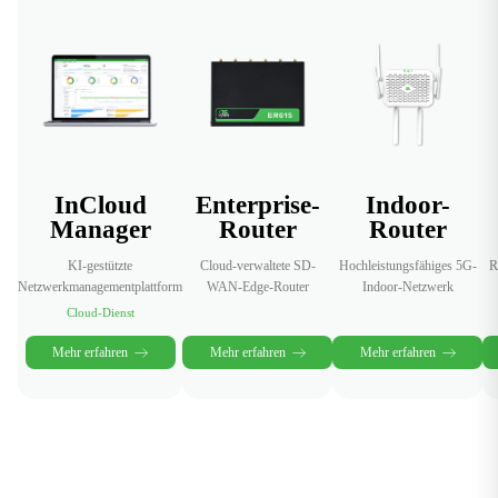
InCloud
Enterprise-
Indoor-
Manager
Router
Router
KI-gestützte
Cloud-verwaltete SD-
Hochleistungsfähiges 5G-
R
Netzwerkmanagementplattform
WAN-Edge-Router
Indoor-Netzwerk
Cloud-Dienst
Mehr erfahren
Mehr erfahren
Mehr erfahren