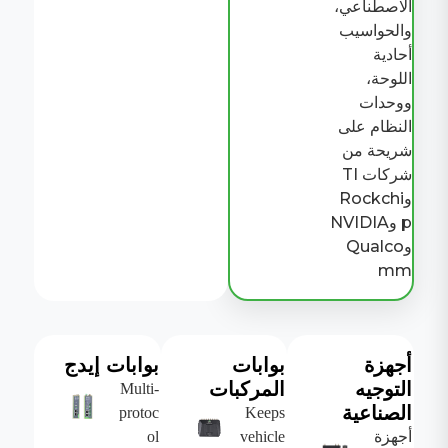
الاصطناعي،
والحواسيب
أحادية
اللوحة،
ووحدات
النظام على
شريحة من
شركات TI
وRockchi
p وNVIDIA
وQualco
mm
أجهزة
بوابات
بوابات إيدج
التوجيه
المركبات
Multi-
الصناعية
protoc
Keeps
أجهزة
vehicle
ol