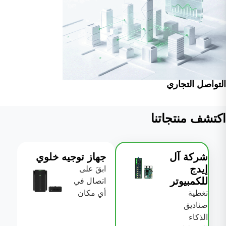
التواصل التجاري
اكتشف منتجاتنا
شركة آل
جهاز توجيه خلوي
إيدج
ابقَ على
للكمبيوتر
اتصال في
تغطية
أي مكان
صناديق
الذكاء