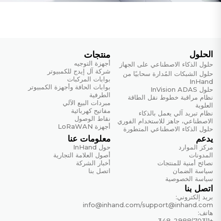
الحلول
منتجات
أجهزة التوجيه
حلول الذكاء الاصطناعي على الجهاز
شركة آل إيدج للكمبيوتر
حلول الشبكات المُدارة سحابيًا من
بوابات المركبات
InHand
بوابات الحافة وأجهزة الكمبيوتر
حلول InVision ADAS
الطرفية
نظام مراقبة خطوط نقل الطاقة
مبردات البيع الآلي
العلوية
مفاتيح كهربائية
نظام تبريد آلي يعمل بالذكاء
نقاط الوصول
الاصطناعي، جاهز للاستخدام الفوري
أجهزة LoRaWAN
حلول الذكاء الاصطناعي المتطورة
يدعم
معلومات عنا
مركز الموارد
حول InHand
المدونات
أصول العلامة التجارية
نصائح أمنية للمنتجات
أخبار الشركة
سياسة الضمان
اتصل بنا
سياسة الخصوصية
اتصل بنا
بريد إلكتروني:
info@inhand.com
/
support@inhand.com
هاتف:
+1(703)348-2988